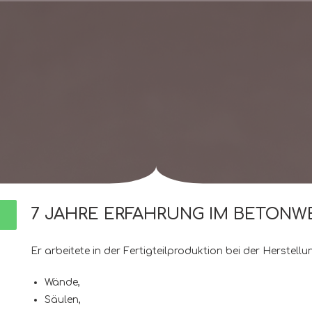
7 JAHRE ERFAHRUNG IM BETONW
Er arbeitete in der Fertigteilproduktion bei der Herstellu
Wände,
Säulen,