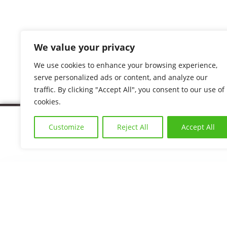
Herr Lukasz ist ab dem 15.06.2026 verfügbar.
We value your privacy
Für weitere Informationen wenden Sie sich bitt
We use cookies to enhance your browsing experience,
serve personalized ads or content, and analyze our
traffic. By clicking "Accept All", you consent to our use of
cookies.
Customize
Reject All
Accept All
Navigatio